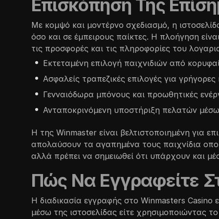
Επισκόπηση Της Επίση
Με κομψό και μοντέρνο σχεδιασμό, η ιστοσελίδ
όσο και σε έμπειρους παίκτες. Η πλοήγηση είν
τις προσφορές και τις πληροφορίες του λογαρ
Εκτεταμένη επιλογή παιχνιδιών από κορυφαί
Ασφαλείς τραπεζικές επιλογές για γρήγορες
Γενναιόδωρα μπόνους και προωθητικές ενέρ
Ανταποκρινόμενη υποστήριξη πελατών μέσω 
Η της Winmaster είναι βελτιστοποιημένη για επ
απολαύσουν τα αγαπημένα τους παιχνίδια οποτ
αλλά πρέπει να σημειωθεί ότι υπάρχουν και μέ
Πώς Να Εγγραφείτε Στ
Η διαδικασία εγγραφής στο Winmasters Casino 
μέσω της ιστοσελίδας είτε χρησιμοποιώντας το W