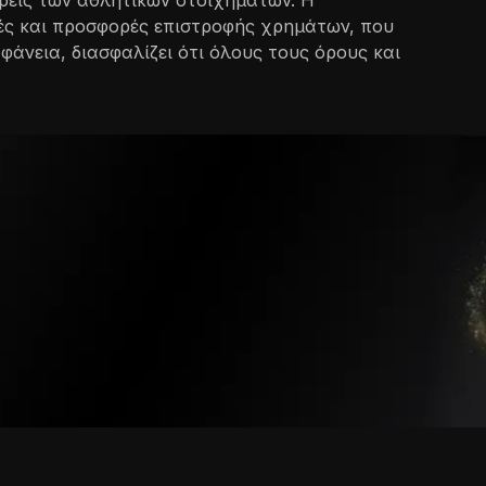
άτρεις των αθλητικών στοιχημάτων. Η
ές και προσφορές επιστροφής χρημάτων, που
φάνεια, διασφαλίζει ότι όλους τους όρους και