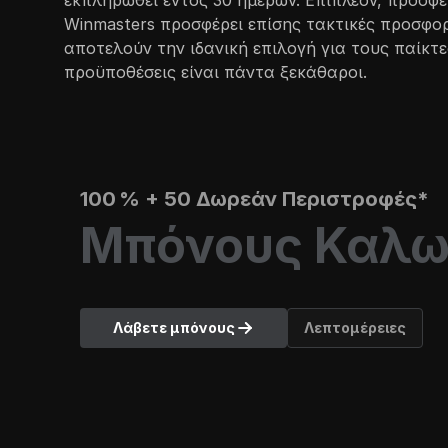
εκπληρωθεί εντός 30 ημερών. Επιπλέον, προσφέρ
Winmasters προσφέρει επίσης τακτικές προσφ
αποτελούν την ιδανική επιλογή για τους παίκτε
προϋποθέσεις είναι πάντα ξεκάθαροι.
100 % + 50 Δωρεάν Περιστροφές*
Μπόνους Καλω
Λάβετε μπόνους
Λεπτομέρειες