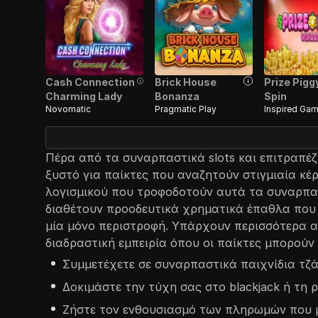
Cash Connection
Brick House
Prize Pigg
Charming Lady
Bonanza
Spin
Novomatic
Pragmatic Play
Inspired Gam
Πέρα από τα συναρπαστικά slots και επιτραπέζ
ξυστό για παίκτες που αναζητούν στιγμιαία κέ
λογισμικού που τροφοδοτούν αυτά τα συναρπαστ
διαθέτουν προοδευτικά χρηματικά έπαθλα που α
μία μόνο περιστροφή. Υπάρχουν περισσότερα απ
διαδραστική εμπειρία όπου οι παίκτες μπορούν
Συμμετέχετε σε συναρπαστικά παιχνίδια τζ
Δοκιμάστε την τύχη σας στο blackjack ή τη 
Ζήστε τον ενθουσιασμό των πληρωμών που 