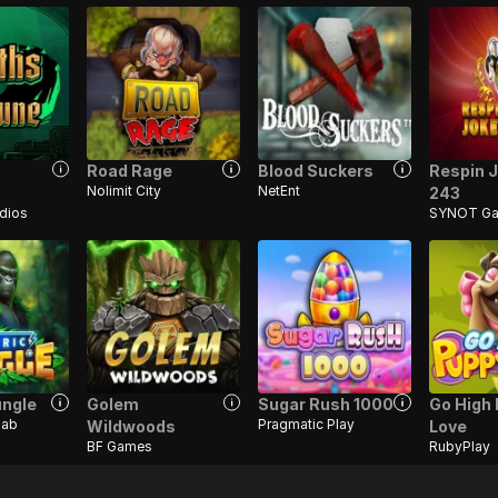
Road Rage
Blood Suckers
Respin 
Nolimit City
NetEnt
243
dios
SYNOT G
ungle
Golem
Sugar Rush 1000
Go High
Lab
Pragmatic Play
Wildwoods
Love
BF Games
RubyPlay
Δείτε περισσότερα