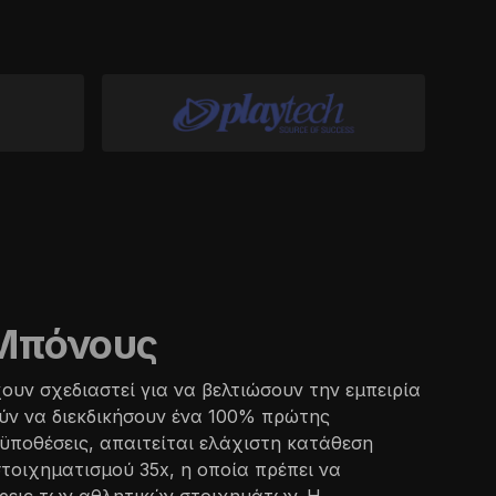
 Μπόνους
ουν σχεδιαστεί για να βελτιώσουν την εμπειρία
ούν να διεκδικήσουν ένα 100% πρώτης
οϋποθέσεις, απαιτείται ελάχιστη κατάθεση
τοιχηματισμού 35x, η οποία πρέπει να