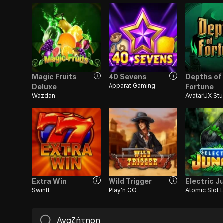
Magic Fruits
40 Sevens
Depths of
Apparat Gaming
Deluxe
Fortune
Wazdan
AvatarUX Stu
Extra Win
Wild Trigger
Electric J
Swintt
Play'n GO
Atomic Slot 