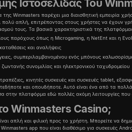
μης Ιστοσελίδας Του Winm
α της Winmasters παρέχει μια διαισθητική εμπειρία χρ
αι πολύ απλή, επιτρέποντας στους χρήστες να έχουν γ
ιασμού τους. Τα βασικά χαρακτηριστικά της πλατφόρμα
ους παρόχους όπως η Microgaming, η NetEnt και η Evol
 καταθέσεις και αναλήψεις
γειες, συμπεριλαμβανομένου ενός μπόνους καλωσορίσμ
ζωντανής συνομιλίας και ηλεκτρονικού ταχυδρομείου
ιτραπέζιες, κινητές συσκευές και συσκευές tablet, εξασ
εδήποτε και οπουδήποτε. Αυτό είναι ένα από τα πολλά
σα στην πλατφόρμα εδώ πολλές ακόμη λειτουργίες που α
ο Winmasters Casino;
είναι απλή και φιλική προς το χρήστη. Μπορείτε να δημ
inmasters app που είναι διαθέσιμο για συσκευές Android