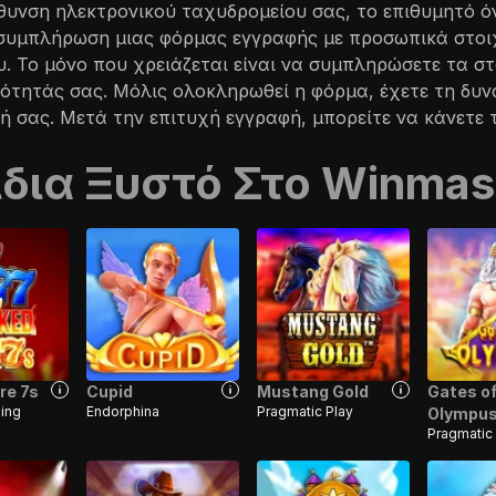
ύθυνση ηλεκτρονικού ταχυδρομείου σας, το επιθυμητό 
 συμπλήρωση μιας φόρμας εγγραφής με προσωπικά στοι
υ. Το μόνο που χρειάζεται είναι να συμπληρώσετε τα στ
ότητάς σας. Μόλις ολοκληρωθεί η φόρμα, έχετε τη δυνα
ή σας. Μετά την επιτυχή εγγραφή, μπορείτε να κάνετε 
ίδια Ξυστό Στο Winmas
re 7s
Cupid
Mustang Gold
Gates o
ing
Endorphina
Pragmatic Play
Olympu
Pragmatic