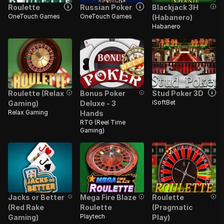
Roulette
Russian Poker
Blackjack 3H
OneTouch Games
OneTouch Games
(Habanero)
Habanero
Roulette (Relax
Bonus Poker
Stud Poker 3D
iSoftBet
Gaming)
Deluxe - 3
Relax Gaming
Hands
RTG (Reel Time
Gaming)
Jacks or Better
Mega Fire Blaze
Roulette
(Red Rake
Roulette
(Pragmatic
Playtech
Gaming)
Play)