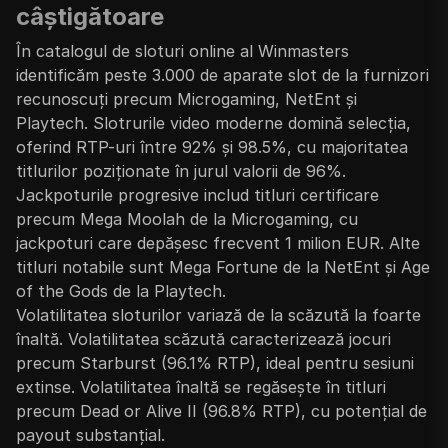
câștigătoare
În catalogul de sloturi online al Winmasters
identificăm peste 3.000 de aparate slot de la furnizori
recunoscuți precum Microgaming, NetEnt și
Playtech. Slotrurile video moderne domină selecția,
oferind RTP-uri între 92% și 98.5%, cu majoritatea
titlurilor poziționate în jurul valorii de 96%.
Jackpoturile progresive includ titluri certificare
precum Mega Moolah de la Microgaming, cu
jackpoturi care depășesc frecvent 1 milion EUR. Alte
titluri notabile sunt Mega Fortune de la NetEnt și Age
of the Gods de la Playtech.
Volatilitatea sloturilor variază de la scăzută la foarte
înaltă. Volatilitatea scăzută caracterizează jocuri
precum Starburst (96.1% RTP), ideal pentru sesiuni
extinse. Volatilitatea înaltă se regăsește în titluri
precum Dead or Alive II (96.8% RTP), cu potențial de
payout substanțial.