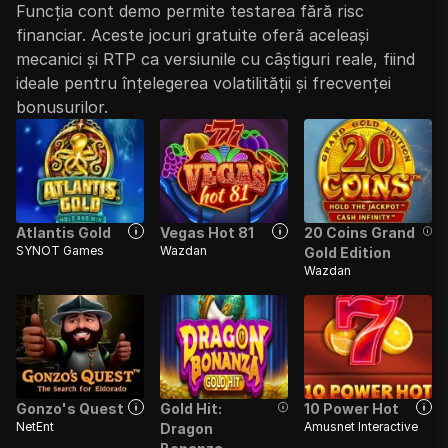
Funcția cont demo permite testarea fără risc
financiar. Aceste jocuri gratuite oferă aceleași
mecanici și RTP ca versiunile cu câștiguri reale, fiind
ideale pentru înțelegerea volatilității și frecvenței
bonusurilor.
Atlantis Gold
Vegas Hot 81
20 Coins Grand
SYNOT Games
Wazdan
Gold Edition
Wazdan
Gonzo's Quest
Gold Hit:
10 Power Hot
NetEnt
Amusnet Interactive
Dragon