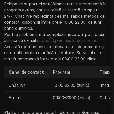
Echipa de suport clienți Winmasters funcționează în
program extins, dar nu oferă asistență completă
24/7. Chat live reprezintă cea mai rapidă metodă de
contact, disponibil între orele 10:00-22:30, de luni
până duminică.
Pentru probleme mai complexe, jucătorii pot folosi
adresa de e-mail
support@winmasterscasino.eu
.
Această opțiune permite atașarea de documente și
este utilă pentru clarificări detaliate. Serviciul de e-
mail funcționează între orele 09:00-23:00 zilnic.
Canal de contact
Program
Timp d
Chat live
10:00-22:30 (zilnic)
Imediat
E-mail
09:00-23:00 (zilnic)
Câteva
Platforma nu oferă suport telefonic în România.