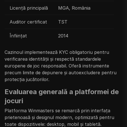
Licență principală
MGA, România
Auditor certificat
TST
Înființat
2014
Cazinoul implementează KYC obligatoriu pentru
verificarea identității și respectă standardele
europene de joc responsabil. Oferă instrumente
precum limite de depunere și autoexcludere pentru
protecția jucătorilor.
Evaluarea generală a platformei de
jocuri
Platforma Winmasters se remarcă prin interfața
prietenoasă și designul modern, optimizată pentru
toate dispozitivele: desktop, mobil și tabletă.