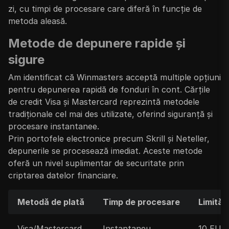
zi, cu timpi de procesare care diferă în funcție de
metoda aleasă.
Metode de depunere rapide și
sigure
Am identificat că Winmasters acceptă multiple opțiuni
pentru depunerea rapidă de fonduri în cont. Cărțile
de credit Visa și Mastercard reprezintă metodele
tradiționale cel mai des utilizate, oferind siguranță și
procesare instantanee.
Prin portofele electronice precum Skrill și Neteller,
depunerile se procesează imediat. Aceste metode
oferă un nivel suplimentar de securitate prin
criptarea datelor financiare.
Metodă de plată
Timp de procesare
Limită 
Visa/Mastercard
Instantaneu
10 EUR