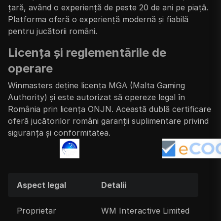
țară, având o experiență de peste 20 de ani pe piață.
Platforma oferă o experiență modernă și fiabilă
pentru jucătorii români.
Licența și reglementările de
operare
Winmasters deține licența MGA (Malta Gaming
Authority) și este autorizat să opereze legal în
România prin licența ONJN. Această dublă certificare
oferă jucătorilor români garanții suplimentare privind
siguranța și conformitatea.
Aspect legal
Detalii
Proprietar
WM Interactive Limited