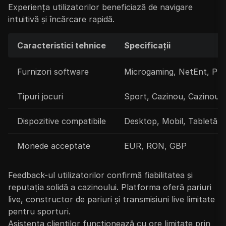
Experiența utilizatorilor beneficiază de navigare
intuitivă și încărcare rapidă.
Caracteristici tehnice
Specificații
Furnizori software
Microgaming, NetEnt, Pla
Tipuri jocuri
Sport, Cazinou, Cazinou l
Dispozitive compatibile
Desktop, Mobil, Tabletă
Monede acceptate
EUR, RON, GBP
Feedback-ul utilizatorilor confirmă fiabilitatea și
reputația solidă a cazinoului. Platforma oferă pariuri
live, constructor de pariuri și transmisiuni live limitate
pentru sporturi.
Asistența clienților funcționează cu ore limitate prin