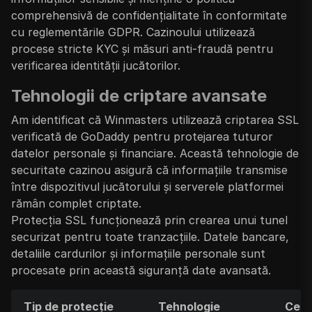
comprehensivă de confidențialitate în conformitate
cu reglementările GDPR. Cazinoului utilizează
procese stricte KYC și măsuri anti-fraudă pentru
verificarea identității jucătorilor.
Tehnologii de criptare avansate
Am identificat că Winmasters utilizează criptarea SSL
verificată de GoDaddy pentru protejarea tuturor
datelor personale și financiare. Această tehnologie de
securitate cazinou asigură că informațiile transmise
între dispozitivul jucătorului și serverele platformei
rămân complet criptate.
Protecția SSL funcționează prin crearea unui tunel
securizat pentru toate tranzacțiile. Datele bancare,
detaliile cardurilor și informațiile personale sunt
procesate prin această siguranță date avansată.
Tip de protecție
Tehnologie
Cert